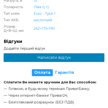
Напруга, В
12
Полярність
Ліва (L+)
Тип клем
Euro - Type 1
Тип АКБ
кислотний
Розмір
242×175×190
Д×В×Ш, мм
Відгуки
Додайте перший відгук
Написати відгук
Оплата
Гарантія
Сплатити Ви можете зручним для Вас способом:
Готівкою, в будь-якому терміналі ПриватБанку;
Через інтернет-банкінг Приват24;
Безготівковий розрахунок (БЕЗ ПДВ).