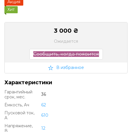
Акция
Хит
3 000 ₴
Ожидается
Сообщить, когда появится
В избранное
Характеристики
Гарантийный
36
срок, мес.
Ëмкость, Ач
62
Пусковой ток,
610
А
Напряжение,
12
В